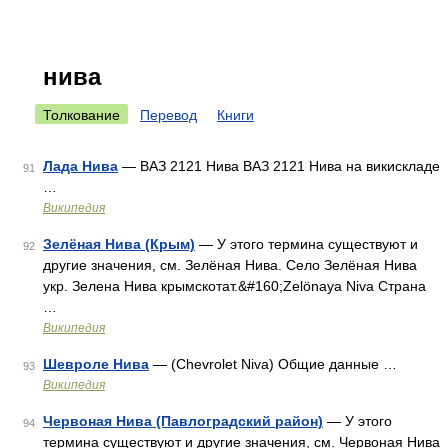
нива
Толкование
Перевод
Книги
Лада Нива
— ВАЗ 2121 Нива ВАЗ 2121 Нива на викискладе
91
…
Википедия
Зелёная Нива (Крым)
— У этого термина существуют и
92
другие значения, см. Зелёная Нива. Село Зелёная Нива
укр. Зелена Нива крымскотат.&#160;Zelönaya Niva Страна
…
Википедия
Шевроле Нива
— (Chevrolet Niva) Общие данные …
93
Википедия
Червоная Нива (Павлоградский район)
— У этого
94
термина существуют и другие значения, см. Червоная Нива