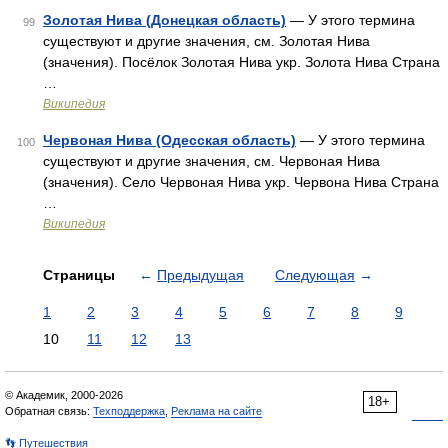
Золотая Нива (Донецкая область)
— У этого термина
99
существуют и другие значения, см. Золотая Нива
(значения). Посёлок Золотая Нива укр. Золота Нива Страна
…
Википедия
Червоная Нива (Одесская область)
— У этого термина
100
существуют и другие значения, см. Червоная Нива
(значения). Село Червоная Нива укр. Червона Нива Страна
…
Википедия
Страницы
←
Предыдущая
Следующая
→
1
2
3
4
5
6
7
8
9
10
11
12
13
© Академик, 2000-2026
18+
Обратная связь:
Техподдержка
,
Реклама на сайте
👣 Путешествия